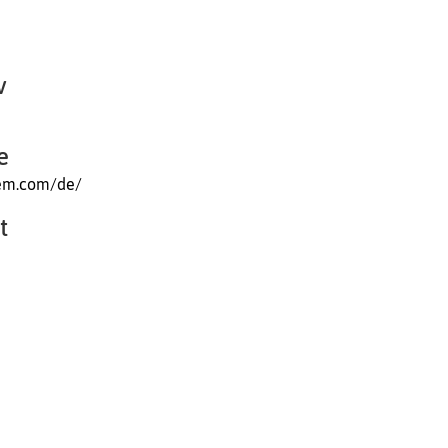
v
e
tem.com/de/
t