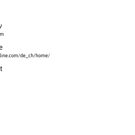
v
om
e
online.com/de_ch/home/
t