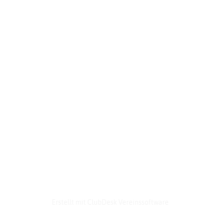
© Culina Schweizer Verband für Grossküchen-
Technik
Erstellt mit ClubDesk Vereinssoftware