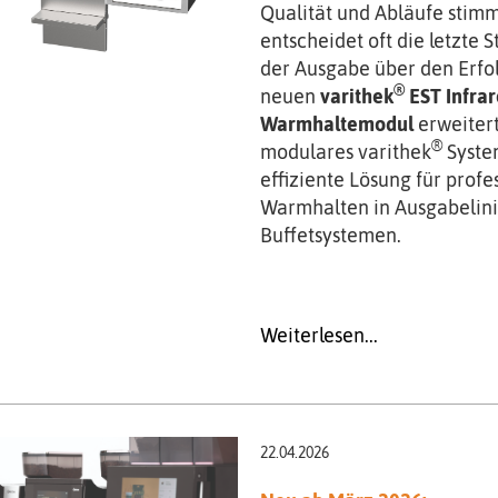
Qualität und Abläufe stim
entscheidet oft die letzte S
der Ausgabe über den Erfo
®
neuen
varithek
EST Infrar
Warmhaltemodul
erweitert
®
modulares varithek
Syste
effiziente Lösung für profe
Warmhalten in Ausgabelin
Buffetsystemen.
Weiterlesen...
22.04.2026