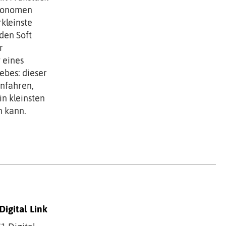
utonomen
erkleinste
nden Soft
r
 eines
ebes: dieser
infahren,
n kleinsten
n kann.
igital Link