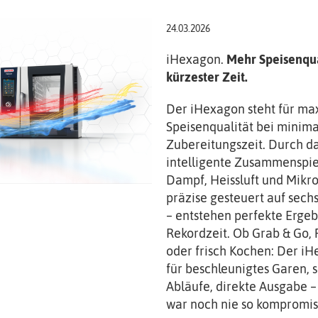
24.03.2026
iHexagon.
Mehr Speisenqua
kürzester Zeit.
Der iHexagon steht für ma
Speisenqualität bei minima
Zubereitungszeit. Durch d
intelligente Zusammenspie
Dampf, Heisslu
ft
und Mikro
präzise gesteuert auf sech
– entstehen perfekte Ergeb
Rekordzeit. Ob Grab & Go, 
oder frisch Kochen: Der iH
für beschleunigtes Garen, 
Abläufe, direkte Ausgabe – 
war noch nie so kompromiss