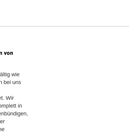
n von
ältig wie
n bei uns
t. Wir
omplett in
henbündigen,
er
ne