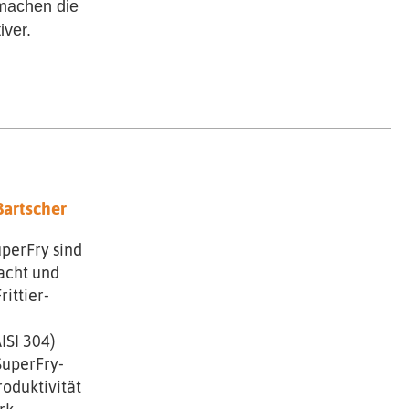
 machen die
iver.
Bartscher
uperFry sind
dacht und
ittier-
ISI 304)
SuperFry-
roduktivität