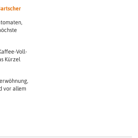
artscher
utomaten,
höchste
Kaffee-Voll-
as Kürzel
Verwöhnung,
 vor allem