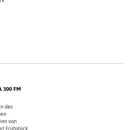
rk
A 300 FM
gn des
hen
tion von
it Frühstück