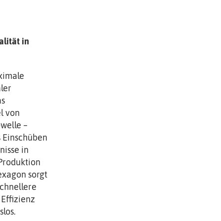
lität in
ximale
ler
as
l von
welle –
s Einschüben
nisse in
Produktion
exagon sorgt
schnellere
Effizienz
los.