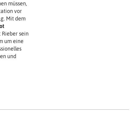
men müssen,
tation vor
lg. Mit dem
ot
 Rieber sein
m um eine
ssionelles
ien und