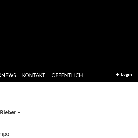
KNEWS
KONTAKT
ÖFFENTLICH
Login
 Rieber –
.
mpo,