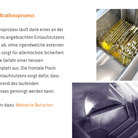
iltrationsprozess
onsprozess läuft dank eines an der
ens angebrachten Einlaufstutzens
n ab, ohne
irgendwelche externen
 sorgt für allerhöchste
Sicherheit
ie Gefahr einer heissen
plett aus. Die frontale Positi
inlaufstutzens
sorgt dafür, dass
hrend des laufenden
sses gereinigt werden kann.
hr dazu:
Webseite Bartscher