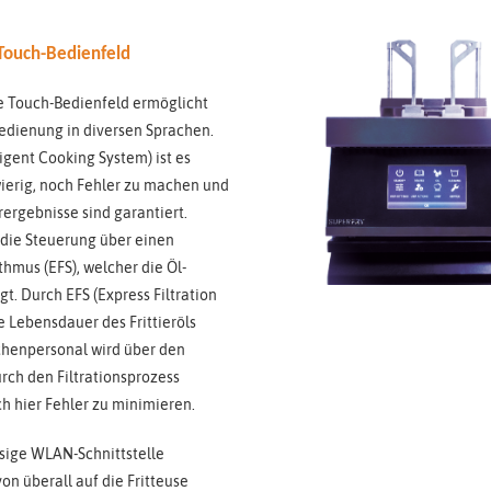
 Touch-Bedienfeld
te Touch-Bedienfeld ermöglicht
Bedienung in diversen Sprachen.
ligent Cooking System) ist es
erig, noch Fehler zu machen und
erergebnisse sind garantiert.
die Steuerung über einen
thmus (EFS), welcher die Öl-
gt. Durch EFS (Express Filtration
e Lebensdauer des Frittieröls
chenpersonal wird über den
rch den Filtrationsprozess
h hier Fehler zu minimieren.
sige WLAN-Schnittstelle
von überall auf die Fritteuse