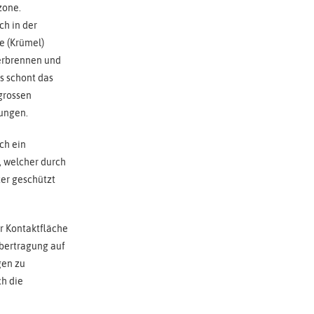
zone.
ch in der
te (Krümel)
verbrennen und
es schont das
 grossen
rungen.
ch ein
f, welcher durch
ter geschützt
r Kontaktfläche
bertragung auf
gen zu
ch die