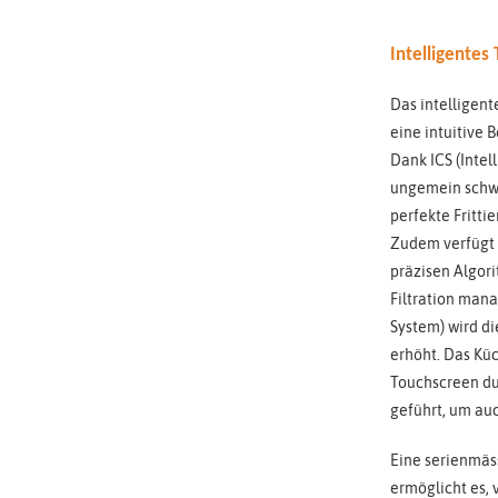
Intelligentes
Das intelligen
eine intuitive 
Dank ICS (Intel
ungemein schwi
perfekte Fritti
Zudem verfügt 
präzisen Algori
Filtration mana
System) wird di
erhöht. Das Kü
Touchscreen du
geführt, um auc
Eine serienmäs
ermöglicht es, 