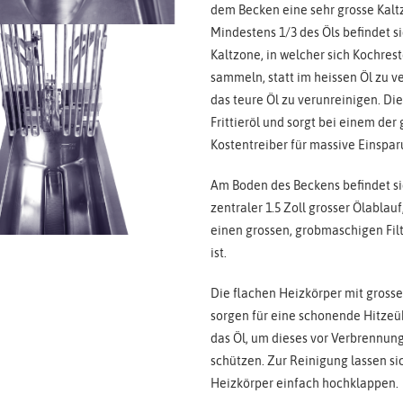
dem Becken eine sehr grosse Kalt
Mindestens 1/3 des Öls befindet si
Kaltzone, in welcher sich Kochres
sammeln, statt im heissen Öl zu 
das teure Öl zu verunreinigen. Di
Frittieröl und sorgt bei einem der
Kostentreiber für massive Einspa
Am Boden des Beckens befindet si
zentraler 1.5 Zoll grosser Ölablau
einen grossen, grobmaschigen Fil
ist.
Die flachen Heizkörper mit grosse
sorgen für eine schonende Hitzeü
das Öl, um dieses vor Verbrennun
schützen. Zur Reinigung lassen si
Heizkörper einfach hochklappen.