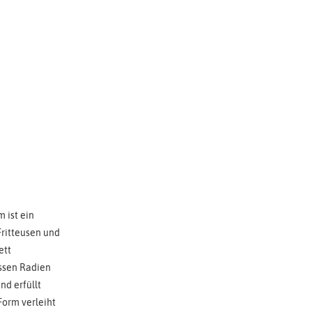
 ist ein
Fritteusen und
ett
ssen Radien
nd erfüllt
Form verleiht